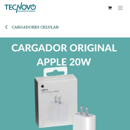
Ir al contenido
CARGADORES CELULAR