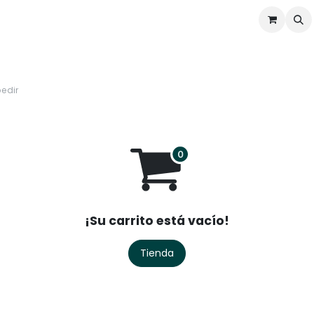
ontáctenos
Ofertas
Servicios de Odoo
pedir
¡Su carrito está vacío!
Tienda