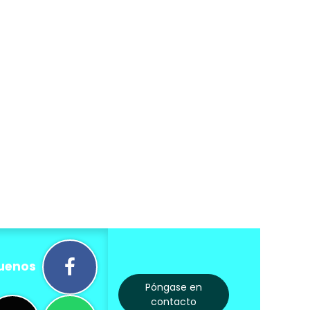
uenos
Póngase en
contacto