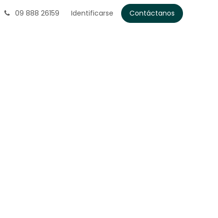
09 888 26159
Identificarse
Contáctanos