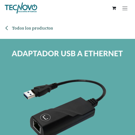
Ir al contenido
Todos los productos