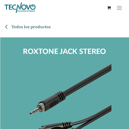
Ir al contenido
Todos los productos