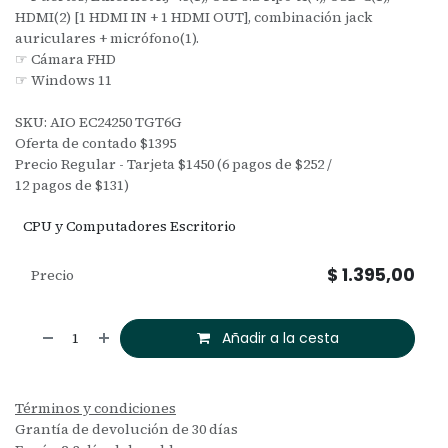
HDMI(2) [1 HDMI IN + 1 HDMI OUT], combinación jack
auriculares + micrófono(1).
☞ Cámara FHD
☞ Windows 11
SKU: AIO EC24250 TGT6G
Oferta de contado $1395
Precio Regular - Tarjeta $1450 (6 pagos de $252 /
12 pagos de $131)
CPU y Computadores Escritorio
$
1.395,00
Precio
Añadir a la cesta
Términos y condiciones
Grantía de devolución de 30 días