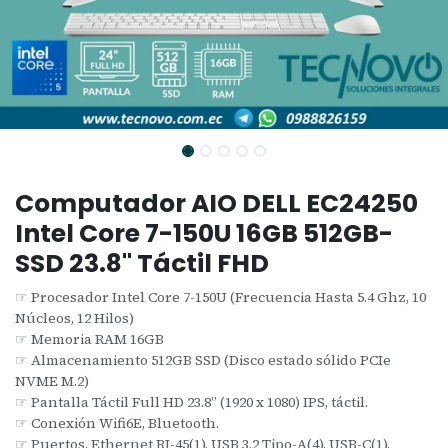
Computador AIO DELL EC24250
Intel Core 7-150U 16GB 512GB-
SSD 23.8" Táctil FHD
☞ Procesador Intel Core 7-150U (Frecuencia Hasta 5.4 Ghz, 10
Núcleos, 12 Hilos)
☞ Memoria RAM 16GB
☞ Almacenamiento 512GB SSD (Disco estado sólido PCIe
NVME M.2)
☞ Pantalla Táctil Full HD 23.8” (1920 x 1080) IPS, táctil.
☞ Conexión Wifi6E, Bluetooth.
☞ Puertos, Ethernet RJ-45(1), USB 3.2 Tipo-A(4), USB-C(1),