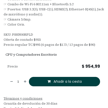
☞ Combo de Wi-Fi 6 802.11ax + Bluetooth 5.2
☞ Puertos: USB 3.2(3), USB-C(1), HDMI(2), Ethernet-RJ45(1), Jack
de micrófono y audio(1).
☞ Cámara 5.0mp.
☞ Color Gris.
SKU: F0HN00RPLD
Oferta de contado $955
Precio regular TC $995 (6 pagos de $173 / 12 pagos de $90)
CPU y Computadores Escritorio
$
954,99
Precio
Añadir a la cesta
Términos y condiciones
Grantía de devolución de 30 días