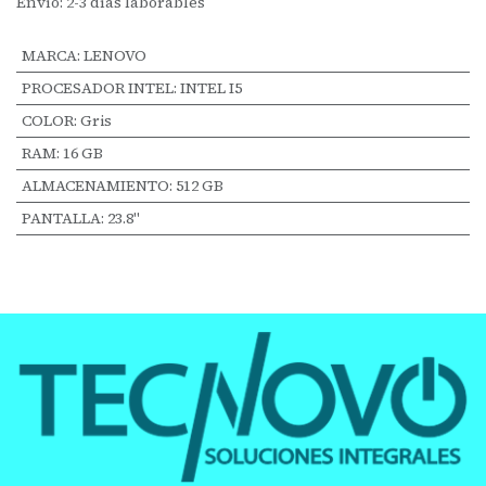
Envío: 2-3 días laborables
MARCA
:
LENOVO
PROCESADOR INTEL
:
INTEL I5
COLOR
:
Gris
RAM
:
16 GB
ALMACENAMIENTO
:
512 GB
PANTALLA
:
23.8"