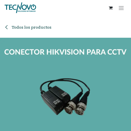
Ir al contenido
Todos los productos