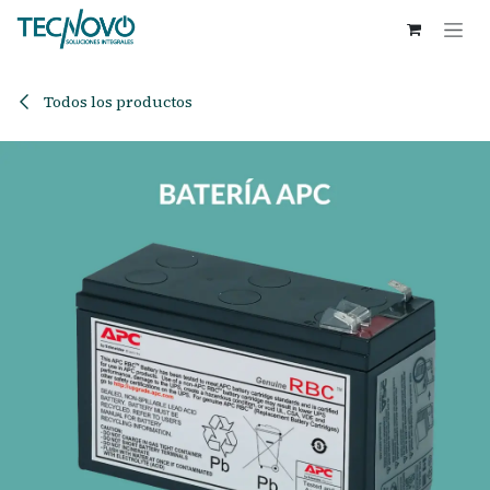
Ir al contenido
Todos los productos