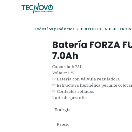
Ir al contenido
Inicio
Tienda
Ayuda
Cita
C
Todos los productos
PROTECCIÓN ELÉCTRICA
Batería FORZA F
7.0Ah
Capacidad: 7Ah
Voltaje: 12V
☞ Batería con válvula reguladora
☞ Estructura hermética permite colocar
☞ Contactos sellados
1 año de garantía
Energía
Precio