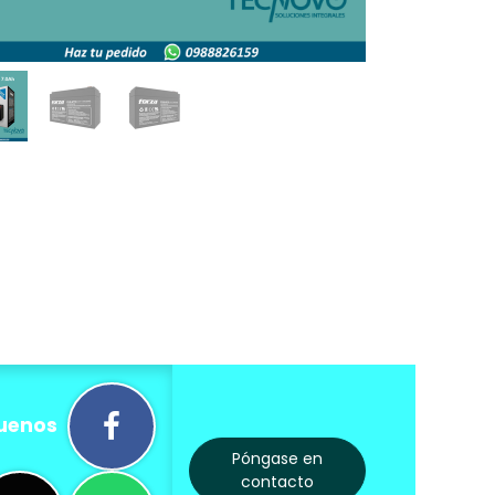
uenos
Póngase en
contacto