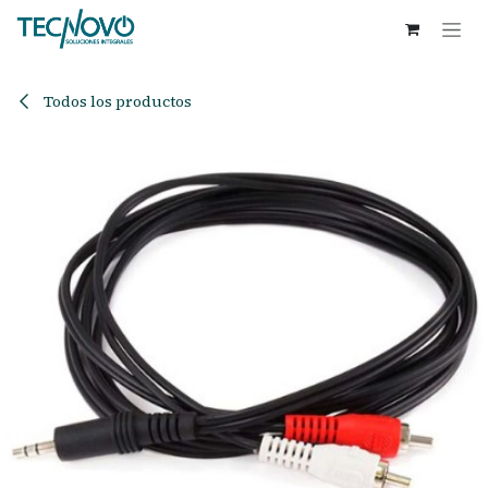
Ir al contenido
Todos los productos