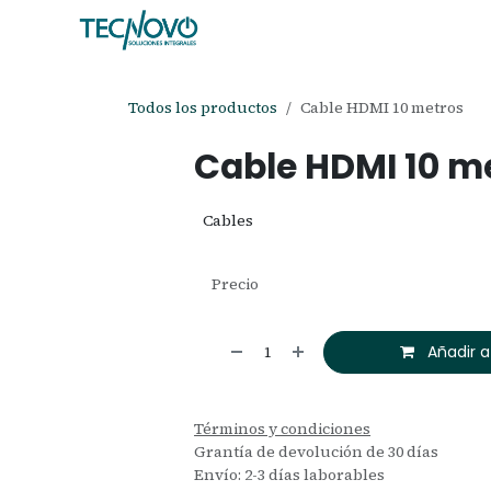
Ir al contenido
Inicio
Tienda
Ayuda
Cita
C
Todos los productos
Cable HDMI 10 metros
Cable HDMI 10 m
Cables
Precio
Añadir a
Términos y condiciones
Grantía de devolución de 30 días
Envío: 2-3 días laborables