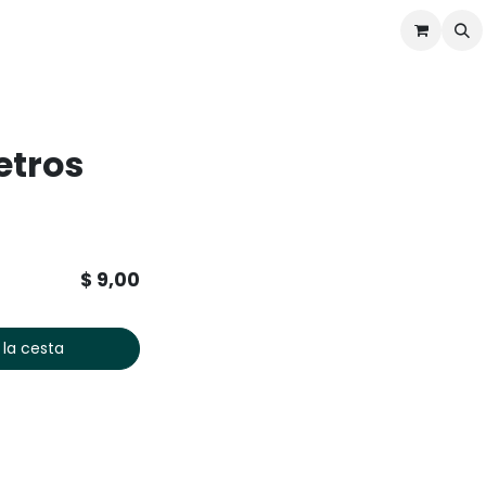
ontáctenos
Ofertas
Servicios de Odoo
etros
$
9,00
 la cesta