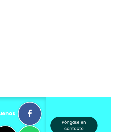
uenos
Póngase en
contacto