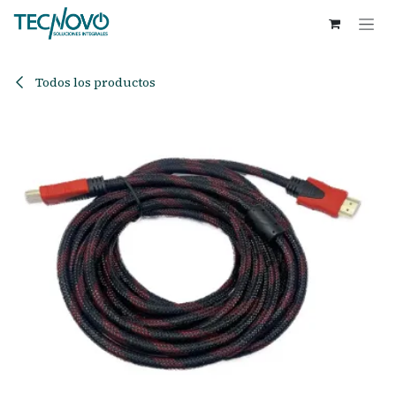
Ir al contenido
Todos los productos