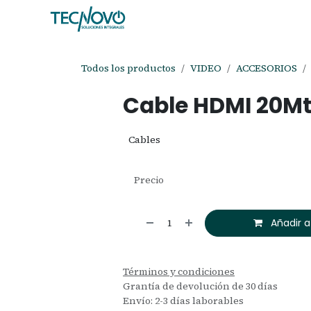
Ir al contenido
Inicio
Tienda
Ayuda
Cita
C
Todos los productos
VIDEO
ACCESORIOS
Cable HDMI 20Mt
Cables
Precio
Añadir a
Términos y condiciones
Grantía de devolución de 30 días
Envío: 2-3 días laborables