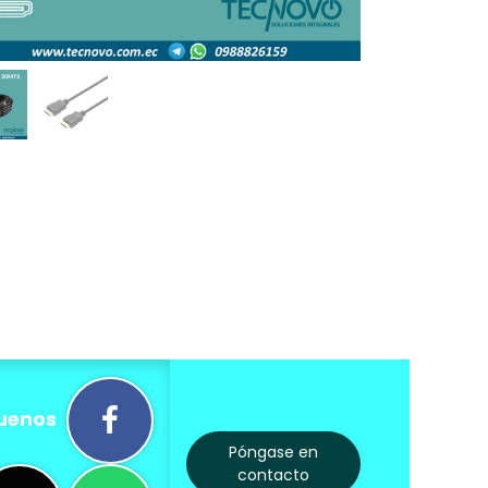
uenos
Póngase en
contacto