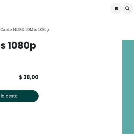
ontáctenos
Ofertas
Servicios de Odoo
Cable HDMI 20Mts 1080p
s 1080p
$
38,00
 la cesta