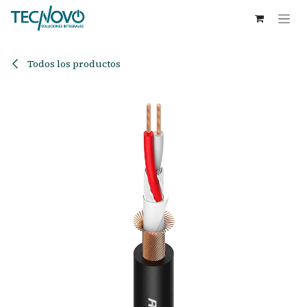
Ir al contenido
Todos los productos