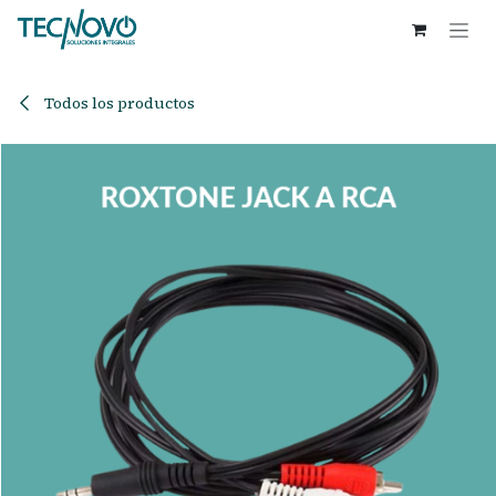
Ir al contenido
Todos los productos