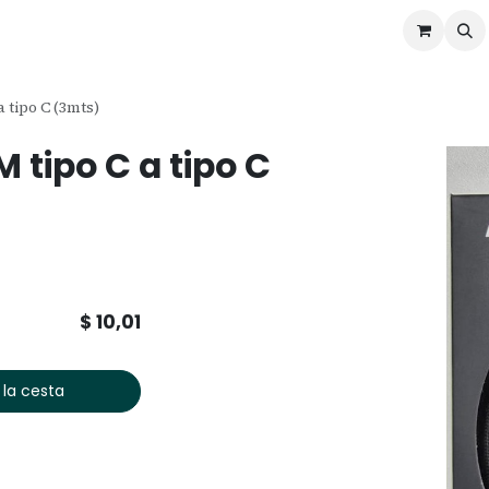
ontáctenos
Ofertas
Servicios de Odoo
 tipo C (3mts)
tipo C a tipo C
$
10,01
 la cesta