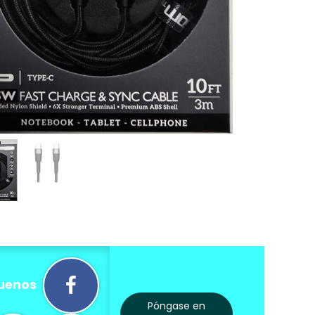
uenos
Póngase en