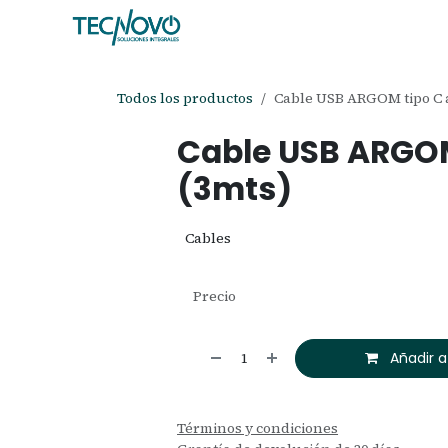
Ir al contenido
Inicio
Tienda
Ayuda
Cita
C
Todos los productos
Cable USB ARGOM tipo C a
Cable USB ARGOM 
(3mts)
Cables
Precio
Añadir a
Términos y condiciones