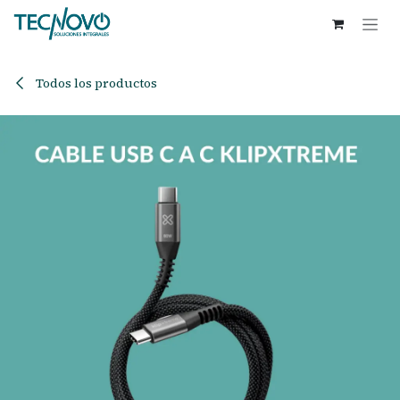
Ir al contenido
Todos los productos