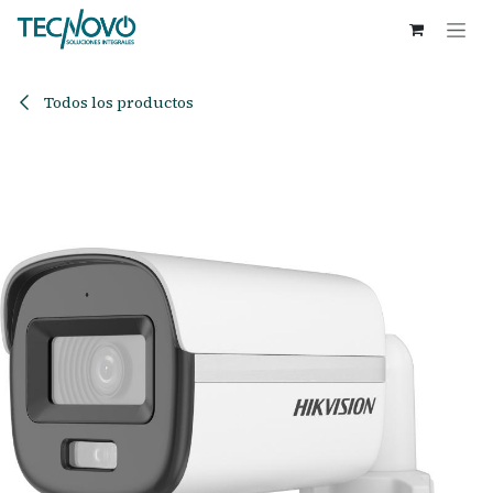
Ir al contenido
Todos los productos