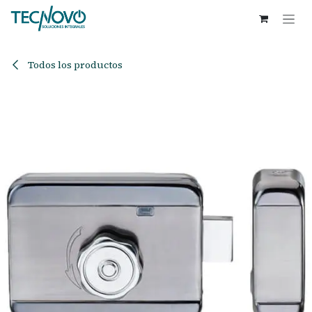
Ir al contenido
Todos los productos