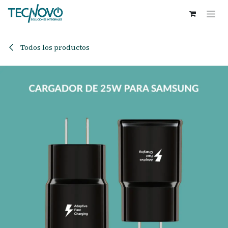
Ir al contenido
Todos los productos