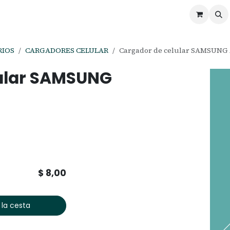
ontáctenos
Ofertas
Servicios de Odoo
RIOS
CARGADORES CELULAR
Cargador de celular SAMSUNG 
lular SAMSUNG
$
8,00
 la cesta