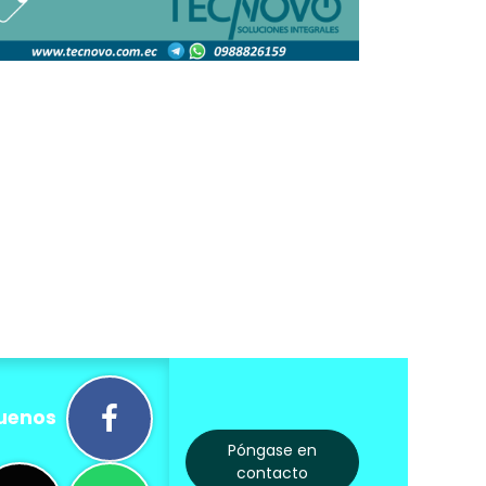
uenos
Póngase en
contacto