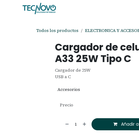
Ir al contenido
Inicio
Tienda
Ayuda
Cita
C
Todos los productos
ELECTRONICA Y ACCESO
Cargador de ce
A33 25W Tipo C
Cargador de 25W
USB a C
Accesorios
Precio
Añadir a