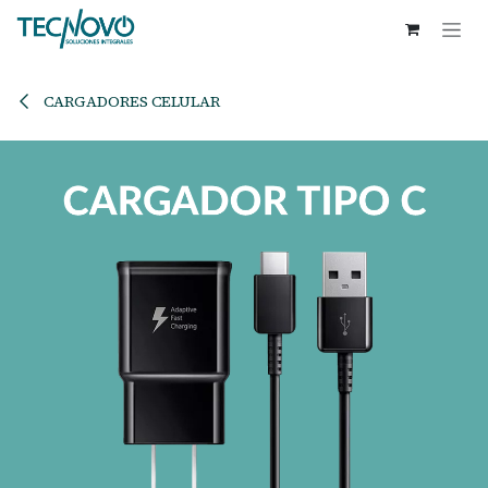
Ir al contenido
CARGADORES CELULAR