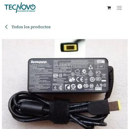
Ir al contenido
Todos los productos