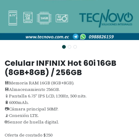
Celular INFINIX Hot 60i 16GB
(8GB+8GB) / 256GB
💾Memoria RAM 16GB (8GB+8GB).
💾Almacenamiento 256GB.
📱Pantalla 6.75" IPS LCD, 120Hz, 500 nits.
🔋6000mAh.
📷Cámara principal 50MP.
📡Conexión LTE.
🌐Sensor de huella digital.
Oferta de contado $250