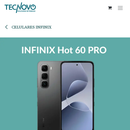
Ir al contenido
CELULARES INFINIX