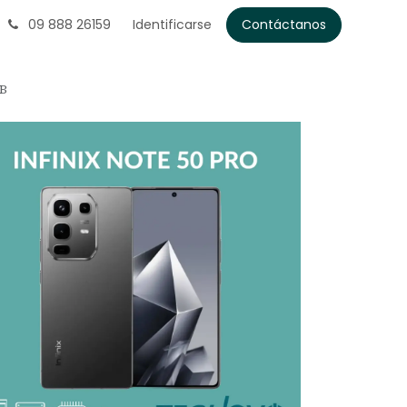
09 888 26159
Identificarse
Contáctanos
GB