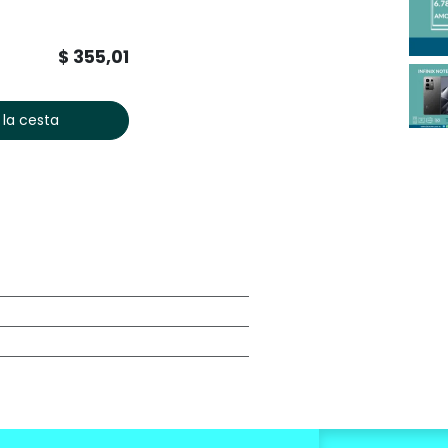
$
355,01
 la cesta