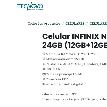
Ir al contenido
Inicio
Tienda
Ayuda
Cita
C
Todos los productos
CELULARES
CELULARES
Celular INFINIX 
24GB (12GB+12GB
💾Memoria RAM 24GB (12GB+12GB)
💾Almacenamiento 256GB
📱Pantalla 6.78" AMOLED, 1B colors, 144H
🔋5200mAh
📷Cámara principal 50MP
📡Conexión LTE
🌐Sensor de huella digital
Oferta de contado $355
Precio Regular - tarjeta $370 (6 pagos de