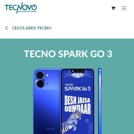
Ir al contenido
CELULARES TECNO