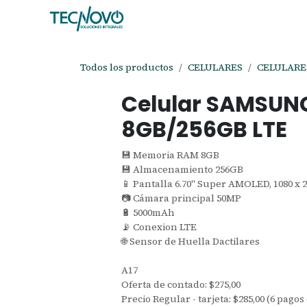
Ir al contenido
Inicio
Tienda
Ayuda
Cita
C
Todos los productos
CELULARES
CELULARE
Celular SAMSUNG
8GB/256GB LTE
💾 Memoria RAM 8GB
💾 Almacenamiento 256GB
📱 Pantalla 6.70" Super AMOLED, 1080 x 2
📷 Cámara principal 50MP
🔋 5000mAh
📡 Conexion LTE
🌐 Sensor de Huella Dactilares
A17
Oferta de contado: $275,00
Precio Regular - tarjeta: $285,00 (6 pagos