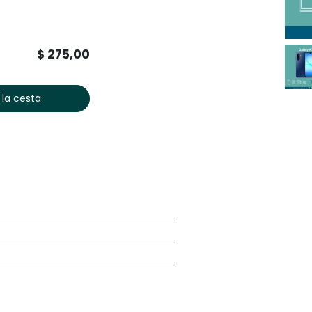
$
275,00
 la cesta