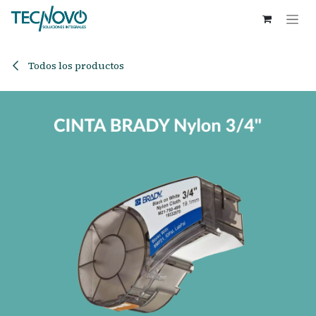
Ir al contenido
Todos los productos