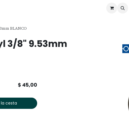
ontáctenos
Ofertas
Servicios de Odoo
9.53mm BLANCO
yl 3/8" 9.53mm
$
45,00
 la cesta