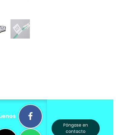
uenos
Póngase en
contacto