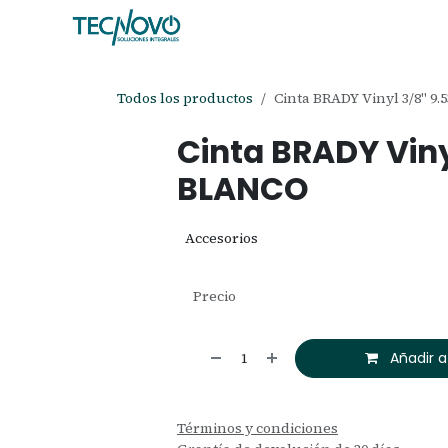
Ir al contenido
Inicio
Tienda
Ayuda
Cita
C
Todos los productos
Cinta BRADY Vinyl 3/8" 
Cinta BRADY Vin
BLANCO
Accesorios
Precio
Añadir a
Términos y condiciones