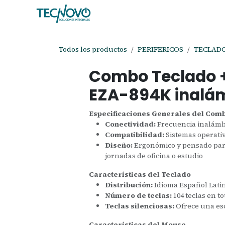
Ir al contenido
Inicio
Tienda
Ayuda
Cita
C
Todos los productos
PERIFERICOS
TECLAD
Combo Teclado 
EZA-894K inalám
Especificaciones Generales del Com
Conectividad:
Frecuencia inalámb
Compatibilidad:
Sistemas operat
Diseño:
Ergonómico y pensado para 
jornadas de oficina o estudio
Características del Teclado
Distribución:
Idioma Español Lat
Número de teclas:
104 teclas en to
Teclas silenciosas:
Ofrece una esc
Características del Mouse