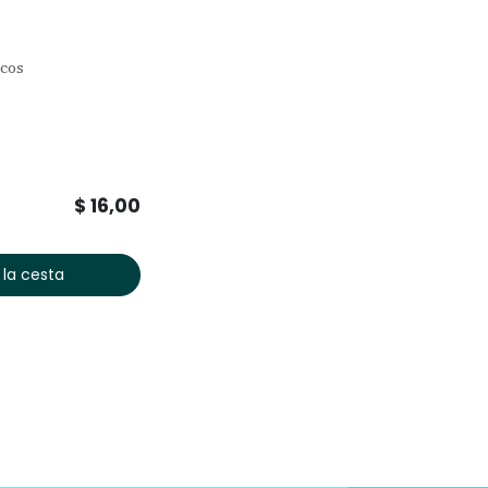
icos
$
16,00
 la cesta