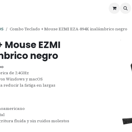
ontáctenos
Ofertas
Servicios de Odoo
OS
Combo Teclado + Mouse EZMI EZA-894K inalámbrico negro
+ Mouse EZMI
brico negro
bo
rica de 2.4GHz
ivos Windows y macOS
reducir la fatiga en largas
inoamericano
tal
ritura fluida y sin ruidos molestos