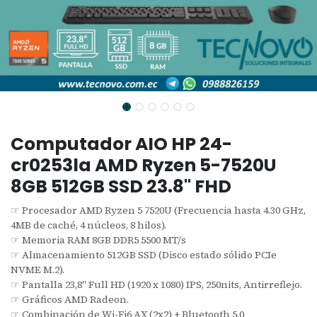
Computador AIO HP 24-
cr0253la AMD Ryzen 5-7520U
8GB 512GB SSD 23.8" FHD
☞ Procesador AMD Ryzen 5 7520U (Frecuencia hasta 4.30 GHz,
4MB de caché, 4 núcleos, 8 hilos).
☞ Memoria RAM 8GB DDR5 5500 MT/s
☞ Almacenamiento 512GB SSD (Disco estado sólido PCIe
NVME M.2).
☞ Pantalla 23,8" Full HD (1920 x 1080) IPS, 250nits, Antirreflejo.
☞ Gráficos AMD Radeon.
☞ Combinación de Wi-Fi6 AX (2x2) + Bluetooth 5.0