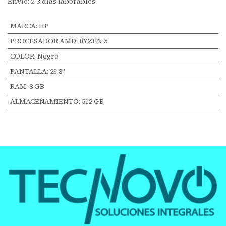
Envío: 2-3 días laborables
MARCA
:
HP
PROCESADOR AMD
:
RYZEN 5
COLOR
:
Negro
PANTALLA
:
23.8"
RAM
:
8 GB
ALMACENAMIENTO
:
512 GB