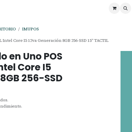
ontáctenos
Ofertas
Servicios de Odoo
RITORIO
IMUPOS
ntel Core I5 12va Generación 8GB 256-SSD 15" TACTIL
o en Uno POS
tel Core I5
 8GB 256-SSD
idos.
endimiento.