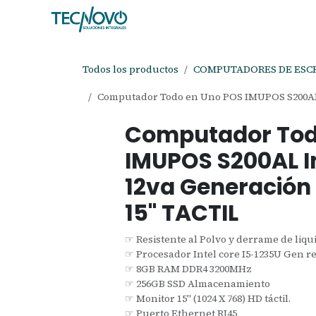
Ir al contenido
Inicio
Tienda
Ayuda
Cita
C
Todos los productos
COMPUTADORES DE ESC
Computador Todo en Uno POS IMUPOS S200AL I
Computador Tod
IMUPOS S200AL In
12va Generación
15" TACTIL
☞ Resistente al Polvo y derrame de liqu
☞ Procesador Intel core I5-1235U Gen r
☞ 8GB RAM DDR4 3200MHz
☞ 256GB SSD Almacenamiento
☞ Monitor 15" (1024 X 768) HD táctil.
☞ Puerto Ethernet RJ45