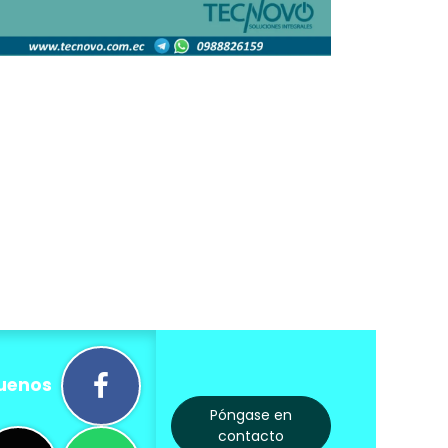
uenos
Póngase en
contacto