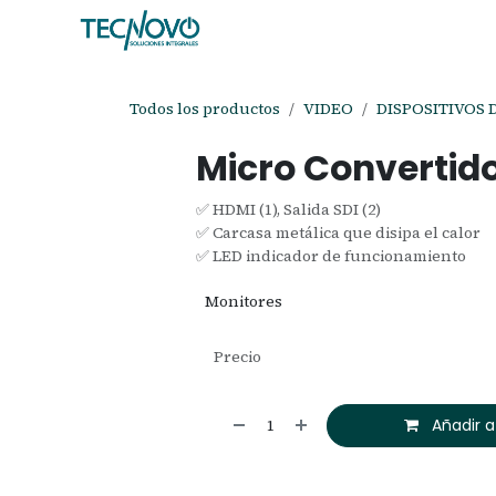
Ir al contenido
Inicio
Tienda
Ayuda
Cita
C
Todos los productos
VIDEO
DISPOSITIVOS 
Micro Convertido
✅ HDMI (1), Salida SDI (2)
✅ Carcasa metálica que disipa el calor
✅ LED indicador de funcionamiento
Monitores
Precio
Añadir a