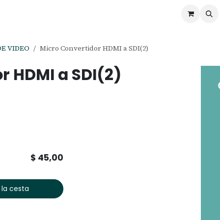
ontáctenos
Ofertas
Servicios de Odoo
DE VIDEO
Micro Convertidor HDMI a SDI(2)
r HDMI a SDI(2)
$
45,00
 la cesta