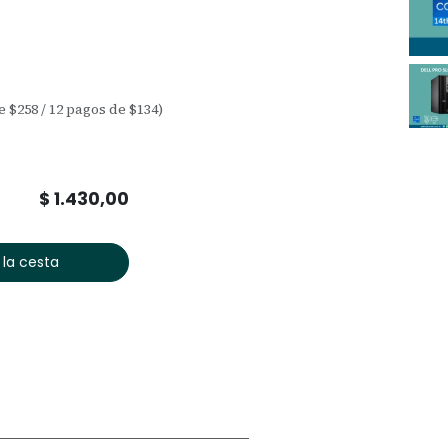
e $258 / 12 pagos de $134)
$
1.430,00
 la cesta