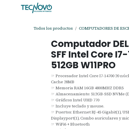
Ir al contenido
Inicio
Tienda
Ayuda
Cita
C
Todos los productos
COMPUTADORES DE ESC
Computador DEL
SFF Intel Core I7
512GB W11PRO
☞ Procesador Intel Core I7-14700 20 núcle
Cache 28MB
☞ Memoria RAM 16GB 4800MHZ DDR5
☞ Almacenamiento: 512GB-SSD NVMe (Di
☞ Gráficos Intel UHD 770
☞ Incluye teclado y mouse.
☞ Puertos: Ethernet RJ-45 Gigabit(1), USB 3
Displayport(1), Combo auriculares y mic
☞ WiFi6 + Bluetooth