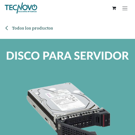
Ir al contenido
Todos los productos