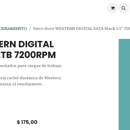
ontáctenos
Ofertas
Servicios de Odoo
CENAMIENTO
Disco duro WESTERN DIGITAL SATA Black 3.5" 2T
ERN DIGITAL
 2TB 7200RPM
eñados para cargas de trabajo
oria caché dinámica de Western
imizan el rendimiento.
$
175,00