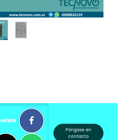
uenos
Póngase en
contacto