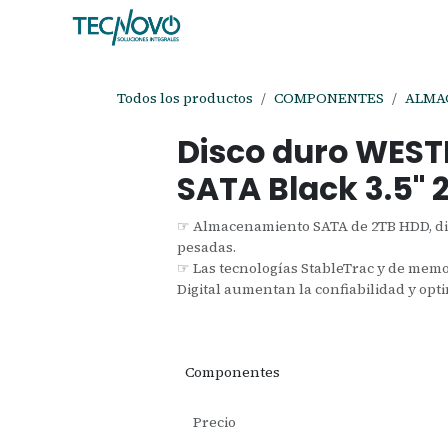
Ir al contenido
Inicio
Tienda
Ayuda
Cita
C
Todos los productos
COMPONENTES
ALMA
Disco duro WEST
SATA Black 3.5"
☞ Almacenamiento SATA de 2TB HDD, dis
pesadas.
☞ Las tecnologías StableTrac y de mem
Digital aumentan la confiabilidad y opt
Componentes
Precio