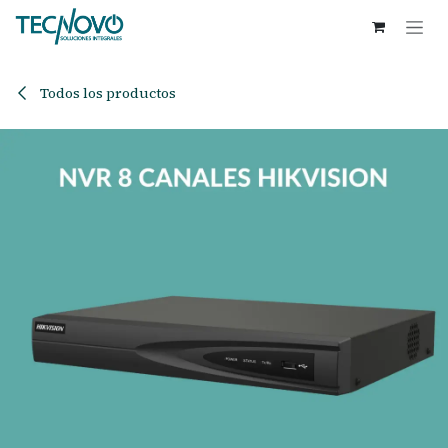
Ir al contenido
Todos los productos