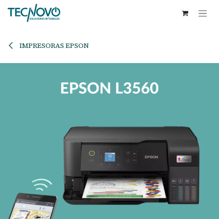
Ir al contenido
IMPRESORAS EPSON