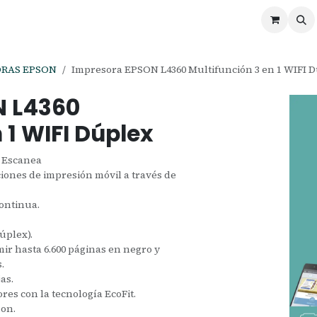
ontáctenos
Ofertas
Servicios de Odoo
ORAS EPSON
Impresora EPSON L4360 Multifunción 3 en 1 WIFI 
N L4360
 1 WIFI Dúplex
- Escanea
ciones de impresión móvil a través de
continua.
úplex).
mir hasta 6.600 páginas en negro y
.
as.
ores con la tecnología EcoFit.
son.