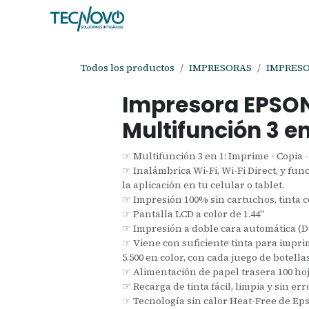
Ir al contenido
Inicio
Tienda
Ayuda
Cita
C
Todos los productos
IMPRESORAS
IMPRES
Impresora EPSO
Multifunción 3 en
☞ Multifunción 3 en 1: Imprime - Copia 
☞ Inalámbrica Wi-Fi, Wi-Fi Direct, y fun
la aplicación en tu celular o tablet.
☞ Impresión 100% sin cartuchos, tinta 
☞ Pantalla LCD a color de 1.44"
☞ Impresión a doble cara automática (D
☞ Viene con suficiente tinta para impri
5.500 en color, con cada juego de botellas
☞ Alimentación de papel trasera 100 hoj
☞ Recarga de tinta fácil, limpia y sin err
☞ Tecnología sin calor Heat-Free de Ep