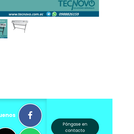
uenos
Póngase en
contacto