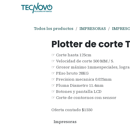
Ir al contenido
Inicio
Tienda
Ayuda
Cita
C
Todos los productos
IMPRESORAS
IMPRES
Plotter de corte
☞ Corte hasta 125cm
☞ Velocidad de corte 500 MM / S.
☞ Grosor máximo 1mmespeciales, logra c
☞ PEso bruto 28KG
☞ Precision mecanica 0.025mm
☞ Pluma Diametro 11.4mm
☞ Botones y pantalla LCD
☞ Corte de contornos con sensor
Oferta contado $1550
Impresoras