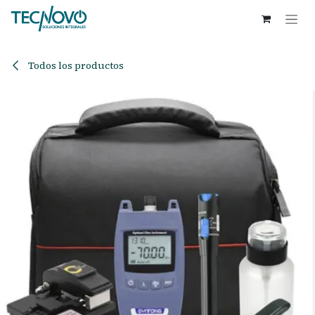
Ir al contenido
Todos los productos