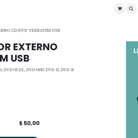
ontáctenos
Ofertas
Servicios de Odoo
RNO CD/DVD VERBATIM USB
OR EXTERNO
M USB
+R, DVD+R DL, DVD+RW, DVD-R, DVD-R
$
50,00