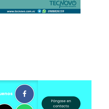
uenos
Póngase en
contacto