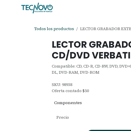
Ir al contenido
Inicio
Tienda
Ayuda
Cita
C
Todos los productos
LECTOR GRABADOR EXTE
LECTOR GRABAD
CD/DVD VERBATI
Compatible: CD, CD-R, CD-RW, DVD, DVD
DL, DVD-RAM, DVD-ROM
SKU: 98938
Oferta contado $50
Componentes
Precio