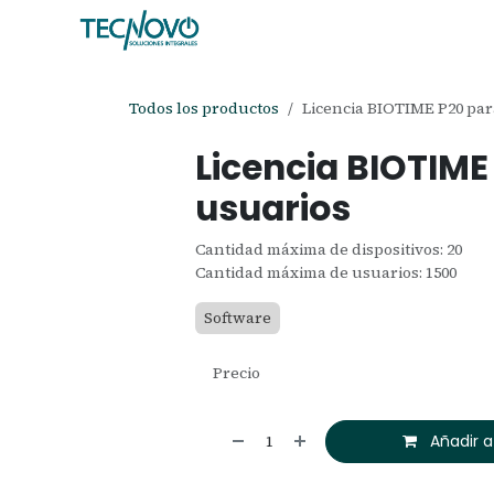
Ir al contenido
Inicio
Tienda
Ayuda
Cita
C
Todos los productos
Licencia BIOTIME P20 par
Licencia BIOTIME
usuarios
Cantidad máxima de dispositivos: 20
Cantidad máxima de usuarios: 1500
Software
Precio
Añadir a