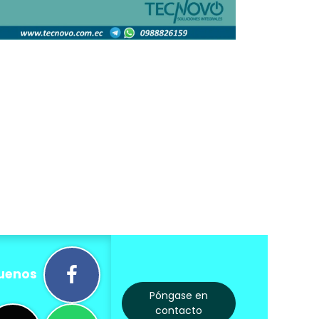
uenos
Póngase en
contacto