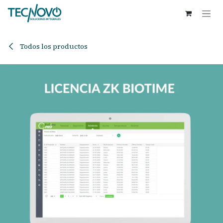
Ir al contenido
Todos los productos