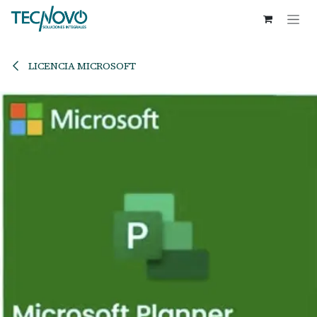
Ir al contenido
LICENCIA MICROSOFT