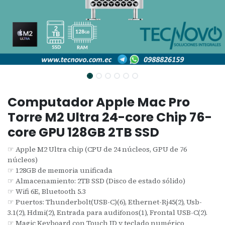
Computador Apple Mac Pro
Torre M2 Ultra 24-core Chip 76-
core GPU 128GB 2TB SSD
☞ Apple M2 Ultra chip (CPU de 24 núcleos, GPU de 76
núcleos)
☞ 128GB de memoria unificada
☞ Almacenamiento: 2TB SSD (Disco de estado sólido)
☞ Wifi 6E, Bluetooth 5.3
☞ Puertos: Thunderbolt(USB-C)(6), Ethernet-Rj45(2), Usb-
3.1(2), Hdmi(2), Entrada para audifonos(1), Frontal USB-C(2).
☞ Magic Keyboard con Touch ID y teclado numérico