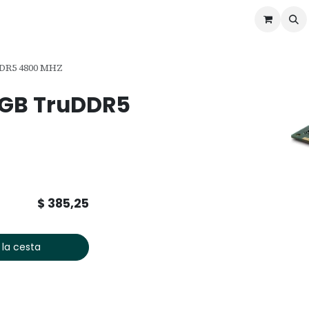
ontáctenos
Ofertas
Servicios de Odoo
DR5 4800 MHZ
GB TruDDR5
$
385,25
 la cesta