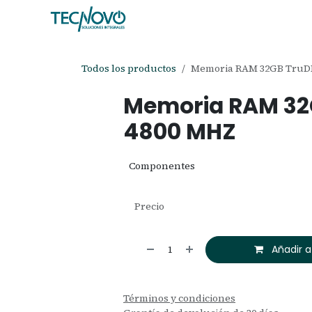
Ir al contenido
Inicio
Tienda
Ayuda
Cita
C
Todos los productos
Memoria RAM 32GB TruD
Memoria RAM 32
4800 MHZ
Componentes
Precio
Añadir a
Términos y condiciones