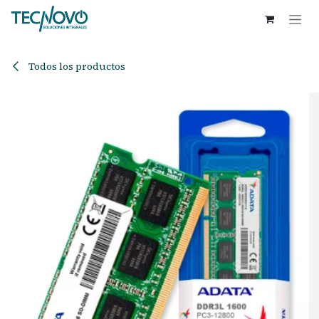
Ir al contenido
Todos los productos