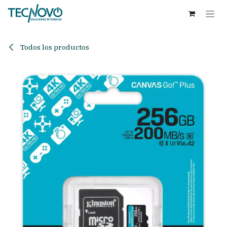
Ir al contenido
Todos los productos